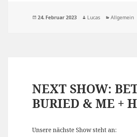
Veröffentlicht
24. Februar 2023
Autor
Lucas
Kategorien
Allgemein
am
NEXT SHOW: BE
BURIED & ME + H
Unsere nächste Show steht an: