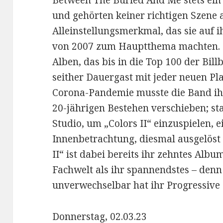
Between The Buried And Me stets ein
und gehörten keiner richtigen Szene a
Alleinstellungsmerkmal, das sie auf 
von 2007 zum Hauptthema machten. Es
Alben, das bis in die Top 100 der Bill
seither Dauergast mit jeder neuen Pla
Corona-Pandemie musste die Band ih
20-jährigen Bestehen verschieben; sta
Studio, um „Colors II“ einzuspielen, 
Innenbetrachtung, diesmal ausgelöst
II“ ist dabei bereits ihr zehntes Albu
Fachwelt als ihr spannendstes – denn
unverwechselbar hat ihr Progressive 
Donnerstag, 02.03.23