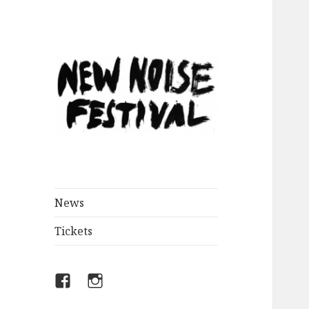
New Noise
Festival und
Konzerte
News
Tickets
facebook
instagram